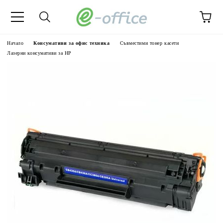
Начало
Консумативи за офис техника
Съвместими тонер касети
Лазерни консумативи за HP