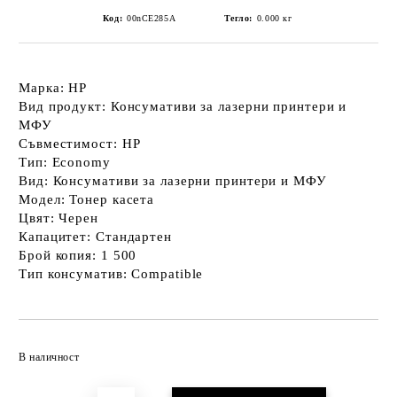
Код:
00nCE285A
Тегло:
0.000
кг
Марка: HP
Вид продукт: Консумативи за лазерни принтери и
МФУ
Съвместимост: HP
Тип: Economy
Вид: Консумативи за лазерни принтери и МФУ
Модел: Тонер касета
Цвят: Черен
Капацитет: Стандартен
Брой копия: 1 500
Тип консуматив: Compatible
Добави в желани
В наличност