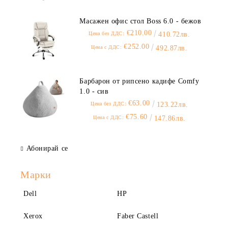
Масажен офис стол Boss 6.0 - бежов
€210.00
Цена без ДДС:
410.72лв.
€252.00
Цена с ДДС:
492.87лв.
Барбарон от рипсено кадифе Comfy
1.0 - сив
€63.00
Цена без ДДС:
123.22лв.
€75.60
Цена с ДДС:
147.86лв.
Абонирай се
Марки
Dell
HP
Xerox
Faber Castell