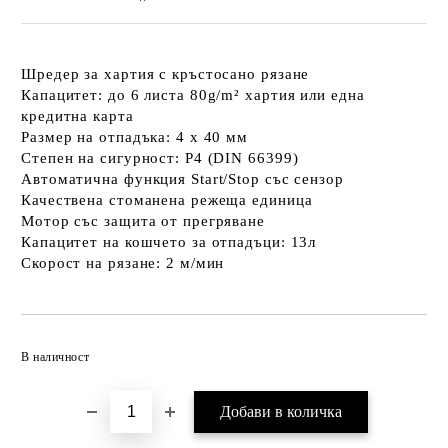
Шредер за хартия с кръстосано рязане
Капацитет: до 6 листа 80g/m² хартия или една
кредитна карта
Размер на отпадъка: 4 х 40 мм
Степен на сигурност: P4 (DIN 66399)
Автоматична функция Start/Stop със сензор
Качествена стоманена режеща единица
Мотор със защита от прегряване
Капацитет на кошчето за отпадъци: 13л
Скорост на рязане: 2 м/мин
Добави в желани
В наличност