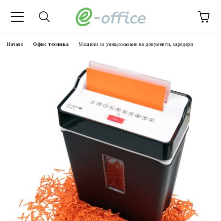
Начало
Офис техника
Машини за унищожаване на документи, шредери