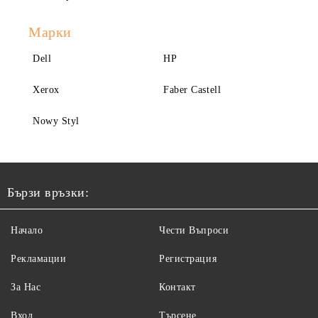
Марки
Dell
HP
Xerox
Faber Castell
Nowy Styl
Бързи връзки:
Начало
Чести Въпроси
Рекламации
Регистрация
За Нас
Контакт
Вход
Търсене