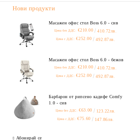
Нови продукти
Масажен офис стол Boss 6.0 - сив
€210.00
Цена без ДДС:
410.72лв.
€252.00
Цена с ДДС:
492.87лв.
Масажен офис стол Boss 6.0 - бежов
€210.00
Цена без ДДС:
410.72лв.
€252.00
Цена с ДДС:
492.87лв.
Барбарон от рипсено кадифе Comfy
1.0 - сив
€63.00
Цена без ДДС:
123.22лв.
€75.60
Цена с ДДС:
147.86лв.
Абонирай се