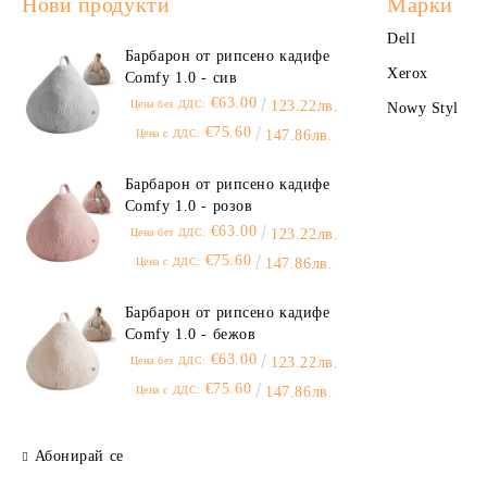
Нови продукти
Марки
Dell
Барбарон от рипсено кадифе
Xerox
Comfy 1.0 - сив
€63.00
Цена без ДДС:
123.22лв.
Nowy Styl
€75.60
Цена с ДДС:
147.86лв.
Барбарон от рипсено кадифе
Comfy 1.0 - розов
€63.00
Цена без ДДС:
123.22лв.
€75.60
Цена с ДДС:
147.86лв.
Барбарон от рипсено кадифе
Comfy 1.0 - бежов
€63.00
Цена без ДДС:
123.22лв.
€75.60
Цена с ДДС:
147.86лв.
Абонирай се