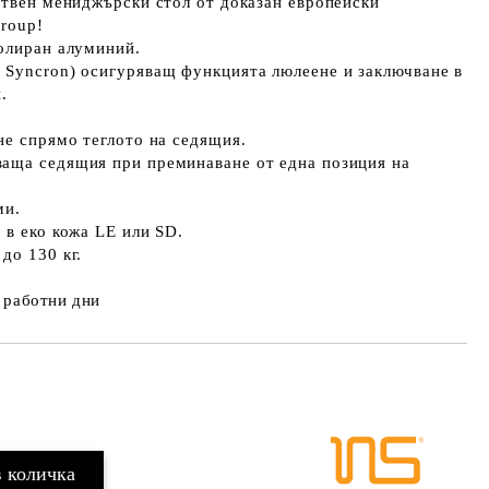
ствен мениджърски стол от доказан европейски
roup!
полиран алуминий.
 Syncron) осигуряващ функцията люлеене и заключване в
.
не спрямо теглото на седящия.
аща седящия при преминаване от една позиция на
ми.
 в еко кожа LE или SD.
до 130 кг.
 работни дни
Добави в желани