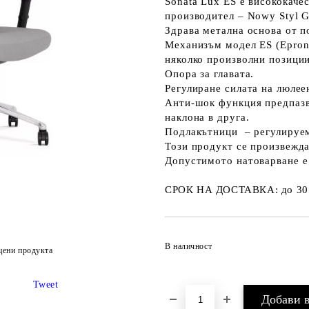
Sonata Lux ES е висококаче
производител – Nowy Styl G
Здрава метална основа от 
Механизъм модел ES (Epron
няколко произволни позиции
Опора за главата.
Регулиране силата на люлее
Анти-шок функция предпазв
наклона в друга.
Подлакътници – регулируе
Този продукт се произвежда
Допустимото натоварване е 
СРОК НА ДОСТАВКА
:
до 30
В наличност
цени продукта
Tweet