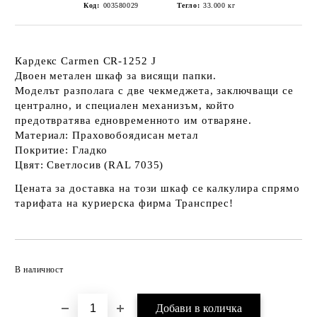
Код:
003580029
Тегло:
33.000
кг
Кардекс Carmen CR-1252 J
Двоен метален шкаф за висящи папки.
Моделът разполага с две чекмеджета, заключващи се
централно, и специален механизъм, който
предотвратява едновременното им отваряне.
Материал: Праховобоядисан метал
Покритие: Гладко
Цвят: Светлосив (RAL 7035)
Цената за доставка на този шкаф се калкулира спрямо
тарифата на куриерска фирма Транспрес!
Добави в желани
В наличност