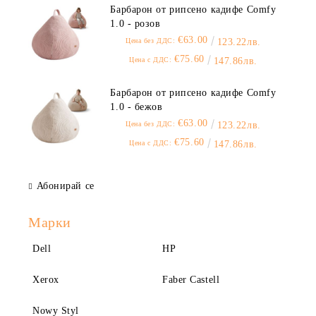
Барбарон от рипсено кадифе Comfy
1.0 - розов
€63.00
Цена без ДДС:
123.22лв.
€75.60
Цена с ДДС:
147.86лв.
Барбарон от рипсено кадифе Comfy
1.0 - бежов
€63.00
Цена без ДДС:
123.22лв.
€75.60
Цена с ДДС:
147.86лв.
Абонирай се
Марки
Dell
HP
Xerox
Faber Castell
Nowy Styl