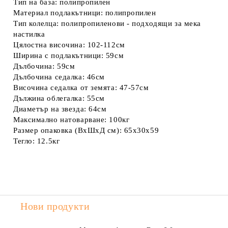
Тип на база:
полипропилен
Материал подлакътници:
полипропилен
Тип колелца:
полипропиленови - подходящи за мека
настилка
Цялостна височина:
102-112см
Ширина с подлакътници:
59см
Дълбочина:
59см
Дълбочина седалка:
46см
Височина седалка от земята:
47-57см
Дължина облегалка:
55см
Диаметър на звезда:
64см
Максимално натоварване:
100кг
Размер опаковка (ВхШхД см):
65x30x59
Тегло:
12.5кг
Нови продукти