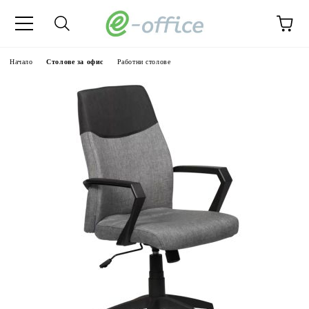
Начало
Столове за офис
Работни столове