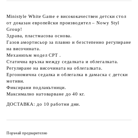
Ministyle White Game
е висококачествен детски стол
от доказан европейски производител – Nowy Styl
Group!
Здрава, пластмасова основа.
Газов амортисьор за плавно и безстепенно регулиране
на височината.
Механизъм модел CPT .
Статична връзка между седалката и облегалката.
Регулиране на височината на облегалката.
Ергономична седалка и облегалка в дамаска с детски
мотиви.
Фиксирани подлакътници.
Максимално натоварване до 40 кг.
ДОСТАВКА:
до 10 работни дни.
Добави в желани
Поръчай предварително