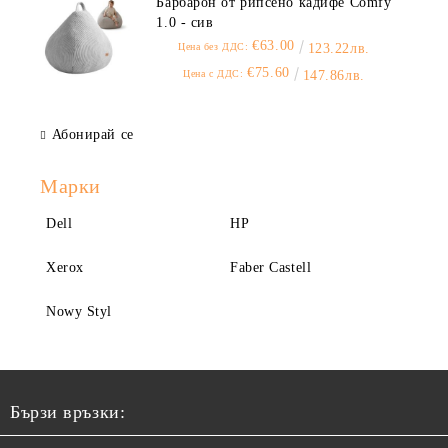
Барбарон от рипсено кадифе Comfy
1.0 - сив
€63.00
Цена без ДДС:
123.22лв.
€75.60
Цена с ДДС:
147.86лв.
Абонирай се
Марки
Dell
HP
Xerox
Faber Castell
Nowy Styl
Бързи връзки: