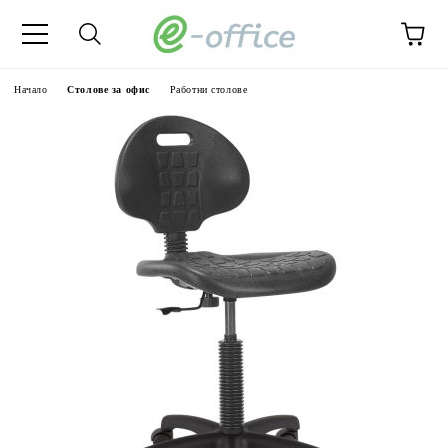
Начало
Столове за офис
Работни столове