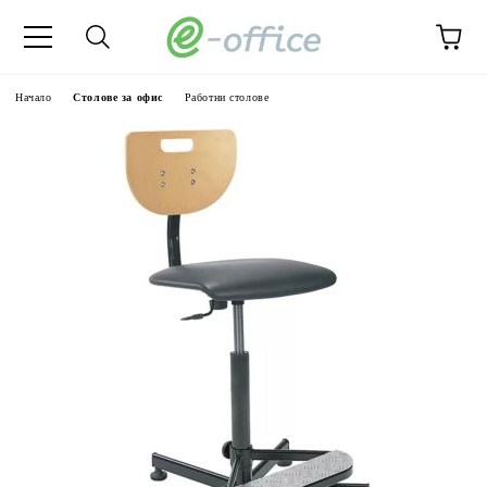
Начало
Столове за офис
Работни столове