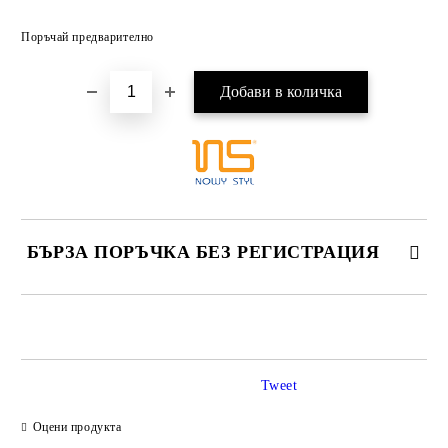
Добави в желани
Поръчай предварително
БЪРЗА ПОРЪЧКА БЕЗ РЕГИСТРАЦИЯ
САМО ПОПЪЛНЕТЕ 2 ПОЛЕТА
Tweet
Ние ще се свържем с вас в рамките на работния ден.
Оцени продукта