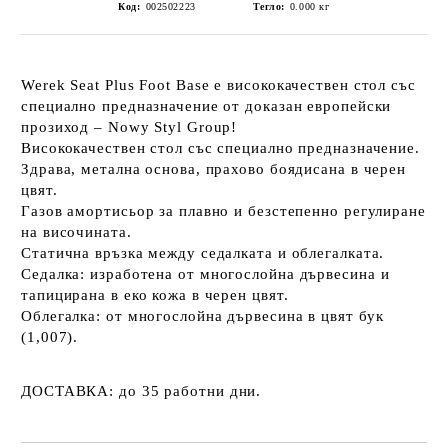
Код:
002502223
Тегло:
0.000
кг
Werek Seat Plus Foot Base
e висококачествен стол със
специално предназначение от доказан европейски
прозиход – Nowy Styl Group!
Висококачествен стол със специално предназначение.
Здрава, метална основа, прахово боядисана в черен
цвят.
Газов амортисьор за плавно и безстепенно регулиране
на височината.
Статична връзка между седалката и облегалката.
Седалка:
изработена от многослойна дървесина и
тапицирана в еко кожа в черен цвят.
Облегалка:
от многослойна дървесина в цвят бук
(1,007).
ДОСТАВКА:
до 35 работни дни.