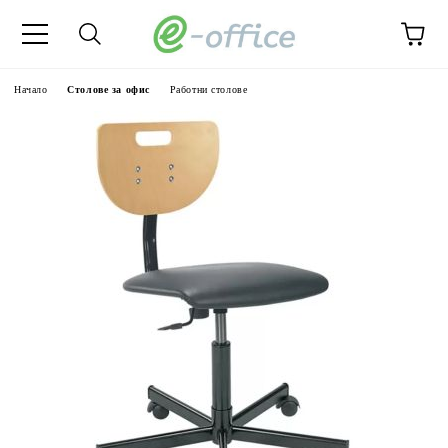
Начало
Столове за офис
Работни столове