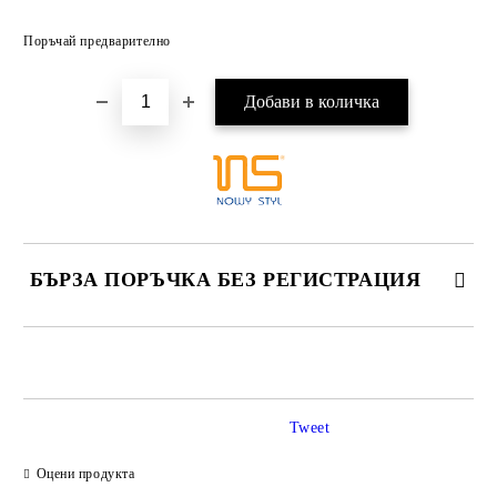
Добави в желани
Поръчай предварително
БЪРЗА ПОРЪЧКА БЕЗ РЕГИСТРАЦИЯ
САМО ПОПЪЛНЕТЕ 2 ПОЛЕТА
Tweet
Ние ще се свържем с вас в рамките на работния ден.
Оцени продукта