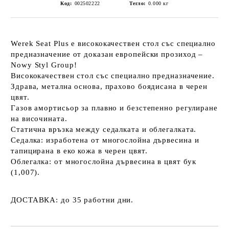
Код:
002502222
Тегло:
0.000
кг
Werek Seat Plus
e висококачествен стол със специално
предназначение от доказан европейски прозиход –
Nowy Styl Group!
Висококачествен стол със специално предназначение.
Здрава, метална основа, прахово боядисана в черен
цвят.
Газов амортисьор за плавно и безстепенно регулиране
на височината.
Статична връзка между седалката и облегалката.
Седалка:
изработена от многослойна дървесина и
тапицирана в еко кожа в черен цвят.
Облегалка:
от многослойна дървесина в цвят бук
(1,007).
ДОСТАВКА:
до 35 работни дни.