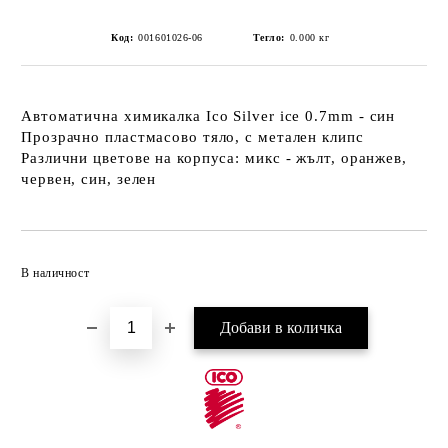
Код:
001601026-06
Тегло:
0.000
кг
Автоматична химикалка Ico Silver ice 0.7mm
- син
Прозрачно пластмасово тяло, с метален клипс
Различни цветове на корпуса: микс - жълт, оранжев,
червен, син, зелен
Добави в желани
В наличност