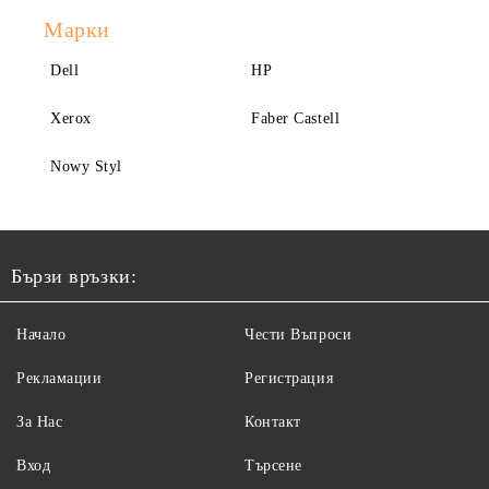
Марки
Dell
HP
Xerox
Faber Castell
Nowy Styl
Бързи връзки:
Начало
Чести Въпроси
Рекламации
Регистрация
За Нас
Контакт
Вход
Търсене