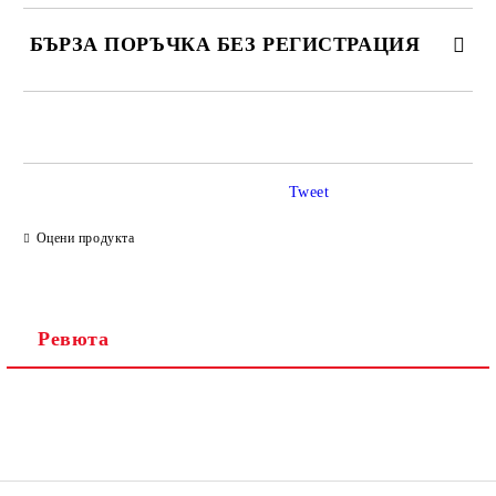
БЪРЗА ПОРЪЧКА БЕЗ РЕГИСТРАЦИЯ
САМО ПОПЪЛНЕТЕ 2 ПОЛЕТА
Tweet
Ние ще се свържем с вас в рамките на работния ден.
Оцени продукта
Ревюта