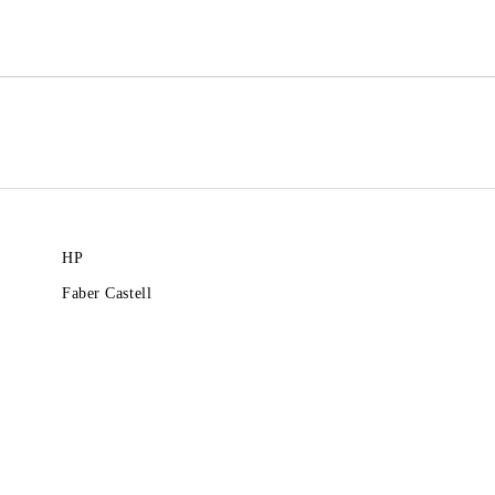
Ние ще се свържем с вас в рамки
HP
Faber Castell