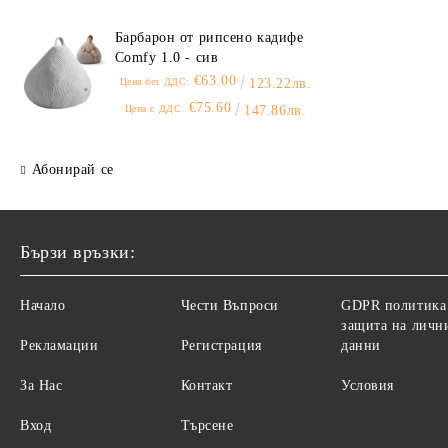
Барбарон от рипсено кадифе
Comfy 1.0 - сив
€63.00
Цена без ДДС:
123.22лв.
€75.60
Цена с ДДС:
147.86лв.
Абонирай се
Бързи връзки:
Начало
Чести Въпроси
GDPR политика
защита на личн
Рекламации
Регистрация
данни
За Нас
Контакт
Условия
Вход
Търсене