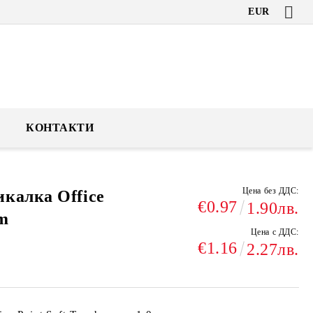
EUR
КОНТАКТИ
Цена без ДДС:
калка Office
€0.97
1.90лв.
m
Цена с ДДС:
€1.16
2.27лв.