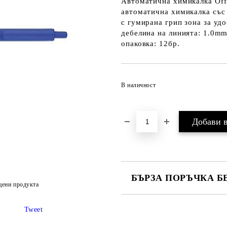
Автоматична химикалка Offi
автоматична химикалка със
с гумирана грип зона за уд
дебелина на линията: 1.0m
опаковка: 12бр.
В наличност
БЪРЗА ПОРЪЧКА Б
цени продукта
САМО ПОПЪЛНЕТЕ 2 ПОЛЕТА
Tweet