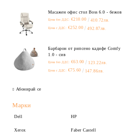
Масажен офис стол Boss 6.0 - бежов
€210.00
Цена без ДДС:
410.72лв.
€252.00
Цена с ДДС:
492.87лв.
Барбарон от рипсено кадифе Comfy
1.0 - сив
€63.00
Цена без ДДС:
123.22лв.
€75.60
Цена с ДДС:
147.86лв.
Абонирай се
Марки
Dell
HP
Xerox
Faber Castell