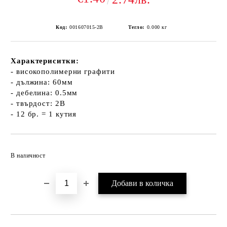
Код:
001607015-2B
Тегло:
0.000
кг
Характериситки:
- високополимерни графити
- дължина: 60мм
- дебелина: 0.5мм
- твърдост: 2B
- 12 бр. = 1 кутия
Добави в желани
В наличност