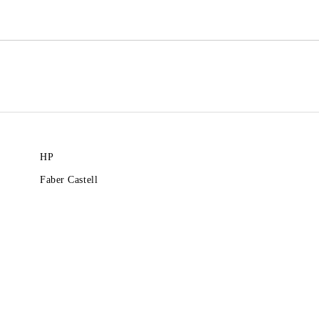
Ние ще се свържем с вас в рамки
HP
Faber Castell