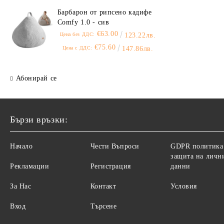
Барбарон от рипсено кадифе
Comfy 1.0 - сив
€63.00
Цена без ДДС:
123.22лв.
€75.60
Цена с ДДС:
147.86лв.
Абонирай се
Бързи връзки:
Начало
Чести Въпроси
GDPR политика
защита на личн
Рекламации
Регистрация
данни
За Нас
Контакт
Условия
Вход
Търсене