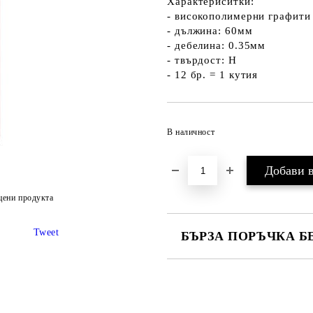
Характериситки:
- високополимерни графити
- дължина: 60мм
- дебелина: 0.35мм
- твърдост: Н
- 12 бр. = 1 кутия
В наличност
цени продукта
Tweet
БЪРЗА ПОРЪЧКА Б
САМО ПОПЪЛНЕТЕ 2 ПОЛЕТА