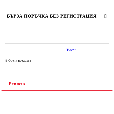
БЪРЗА ПОРЪЧКА БЕЗ РЕГИСТРАЦИЯ
САМО ПОПЪЛНЕТЕ 2 ПОЛЕТА
Tweet
Ние ще се свържем с вас в рамките на работния ден.
Оцени продукта
Ревюта