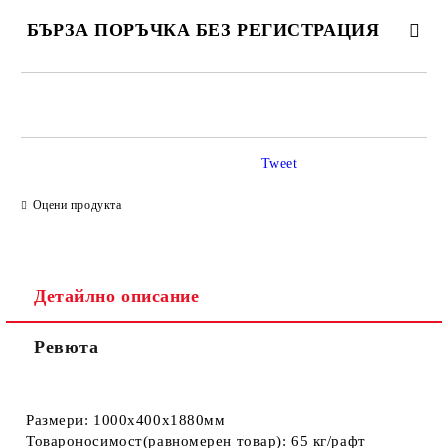
БЪРЗА ПОРЪЧКА БЕЗ РЕГИСТРАЦИЯ
САМО ПОПЪЛНЕТЕ 2 ПОЛЕТА
Tweet
Ние ще се свържем с вас в рамките на работния ден.
Оцени продукта
Детайлно описание
Ревюта
Размери:
1000x400x1880мм
Товароносимост(равномерен товар):
65 кг/рафт