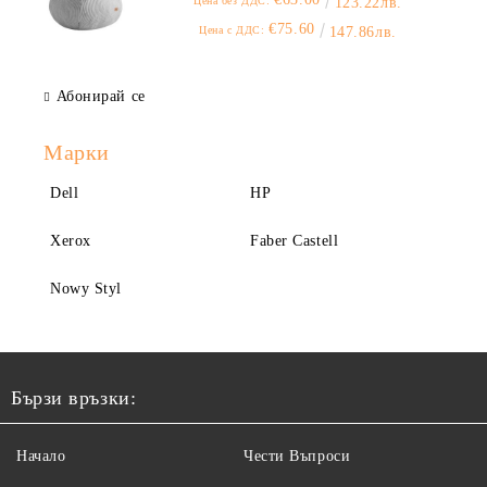
Цена без ДДС:
123.22лв.
€75.60
Цена с ДДС:
147.86лв.
Абонирай се
Марки
Dell
HP
Xerox
Faber Castell
Nowy Styl
Бързи връзки:
Начало
Чести Въпроси