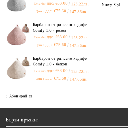
€63.00
Цена без ДДС:
123.22лв.
Nowy Styl
€75.60
Цена с ДДС:
147.86лв.
Барбарон от рипсено кадифе
Comfy 1.0 - розов
€63.00
Цена без ДДС:
123.22лв.
€75.60
Цена с ДДС:
147.86лв.
Барбарон от рипсено кадифе
Comfy 1.0 - бежов
€63.00
Цена без ДДС:
123.22лв.
€75.60
Цена с ДДС:
147.86лв.
Абонирай се
Бързи връзки: