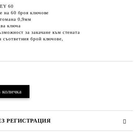
КEY 60
е на 60 броя ключове
стомана 0,9мм
два ключа
възможност за закачане към стената
а съответния брой ключове,
Добави в желани
ЕЗ РЕГИСТРАЦИЯ