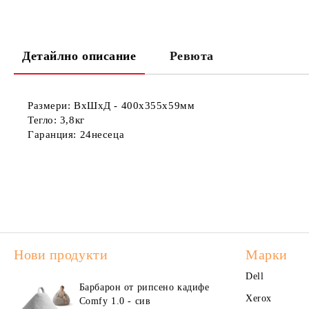
Детайлно описание
Ревюта
Размери:
ВхШхД - 400x355x59мм
Тегло:
3,8кг
Гаранция:
24несеца
Нови продукти
Марки
Dell
Барбарон от рипсено кадифе
Xerox
Comfy 1.0 - сив