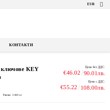
EUR
КОНТАКТИ
Цена без ДДС:
 ключове КEY
€46.02
90.01лв.
m
Цена с ДДС:
€55.22
108.00лв.
Тегло:
3.800
кг