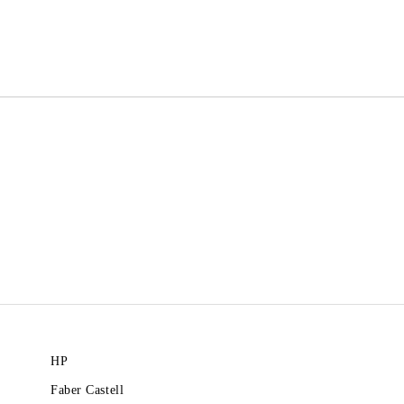
Ние ще се свържем с вас в рамки
HP
Faber Castell