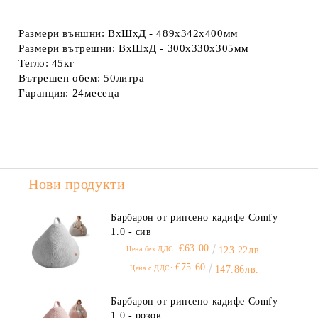
Размери външни:
ВхШхД - 489x342x400мм
Размери вътрешни:
ВхШхД - 300x330x305мм
Тегло:
45кг
Вътрешен обем:
50литра
Гаранция:
24месеца
Нови продукти
Барбарон от рипсено кадифе Comfy
1.0 - сив
€63.00
Цена без ДДС:
123.22лв.
€75.60
Цена с ДДС:
147.86лв.
Барбарон от рипсено кадифе Comfy
1.0 - розов