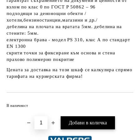
гарантрат съхранението на докумени и ценности от
взлом по клас 0 по ГОСТ Р 50862 – 96
подходящи за денонощни обекти /
хотели,бензиностанции,магазини и др./
дебелина на плочата на вратата 5мм. дебелина на
стените: 5мм.
електронна брава - модел PS 310, клас А по стандарт
EN 1300
скрити точки за фиксиране към основа и стена
прахово полимерно покритие
Цената за доставка на този шкаф се калкулира спрямо
тарифата на куриерската фирма!
Добави в желани
В наличност