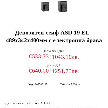
Депозитен сейф ASD 19 EL -
489x342x400мм с електронна брава
Цена без ДДС:
€533.33
1043.10лв.
Цена с ДДС:
€640.00
1251.73лв.
Код:
002507105
Тегло:
45.000
кг
Депозитен сейф ASD 19 EL