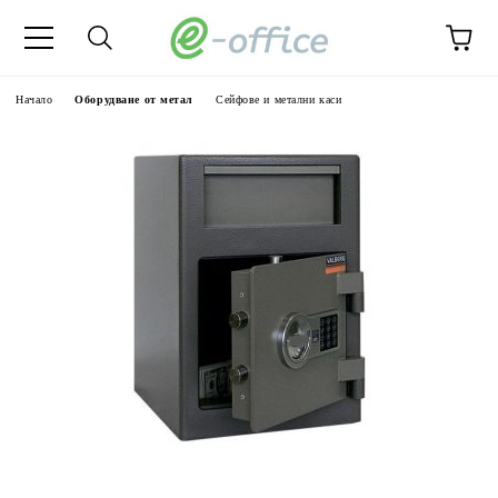
Начало
Оборудване от метал
Сейфове и метални каси