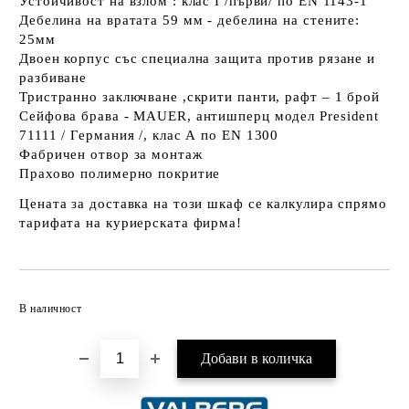
Устойчивост на взлом : клас I /първи/ по EN 1143-1
Дебелина на вратата 59 мм - дебелина на стените:
25мм
Двоен корпус със специална защита против рязане и
разбиване
Тристранно заключване ,скрити панти, рафт – 1 брой
Сейфова брава - MAUER, антишперц модел President
71111 / Германия /, клас А по EN 1300
Фабричен отвор за монтаж
Прахово полимерно покритие
Цената за доставка на този шкаф се калкулира спрямо
тарифата на куриерската фирма!
Добави в желани
В наличност