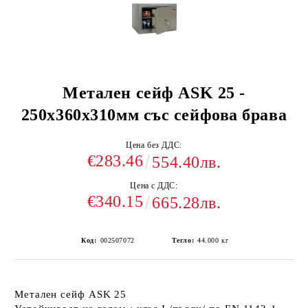
Метален сейф ASK 25 -
250x360x310мм със сейфова брава
Цена без ДДС:
€283.46
554.40лв.
Цена с ДДС:
€340.15
665.28лв.
Код:
002507072
Тегло:
44.000
кг
Метален сейф ASK 25