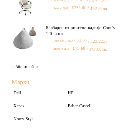
Цена без ДДС:
410.72лв.
€252.00
Цена с ДДС:
492.87лв.
Барбарон от рипсено кадифе Comfy
1.0 - сив
€63.00
Цена без ДДС:
123.22лв.
€75.60
Цена с ДДС:
147.86лв.
Абонирай се
Марки
Dell
HP
Xerox
Faber Castell
Nowy Styl