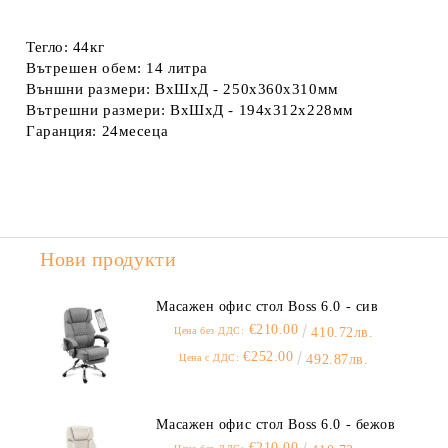
Тегло:
44кг
Вътрешен обем:
14 литра
Външни размери:
ВхШхД - 250x360x310мм
Вътрешни размери:
ВхШхД - 194x312x228мм
Гаранция:
24месеца
Нови продукти
Масажен офис стол Boss 6.0 - сив
€210.00
Цена без ДДС:
410.72лв.
€252.00
Цена с ДДС:
492.87лв.
Масажен офис стол Boss 6.0 - бежов
€210.00