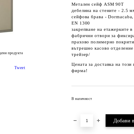
Метален сейф ASM 90T
дебелина на стените - 2.5 м
сейфова брава - Dormacaba,
EN 1300
закрeпване на етажерките в
фабрични отвори за фиксира
прахово полимерно покрит
вътрешно касово отделение 
цени продукта
трейзер/
Цената за доставка на този
Tweet
фирма!
В наличност