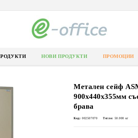
ПРОДУКТИ
НОВИ ПРОДУКТИ
ПРОМОЦИИ
Метален сейф ASM
900x440x355мм съ
брава
Код:
002507070
Тегло:
50.000
кг