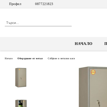
Профил
0877221823
НАЧАЛО
Начало
Оборудване от метал
Сейфове и метални каси