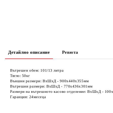
Детайлно описание
Ревюта
Вътрешен обем:
101/13 литра
Твгло:
50кг
Външни размери:
ВхШхД - 900x440x355мм
Вътрешни размери:
ВхШхД - 770х436х301мм
Размери на вътрешното касово отделение:
ВхШхД - 100
Гаранция:
24месеца