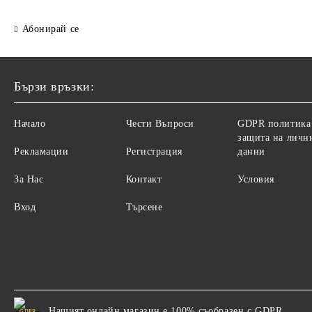
Абонирай се
Бързи връзки:
Начало
Чести Въпроси
GDPR политика
защита на личн
Рекламации
Регистрация
данни
За Нас
Контакт
Условия
Вход
Търсене
Нашият онлайн магазин е 100% съобразен с GDPR.
GDPR