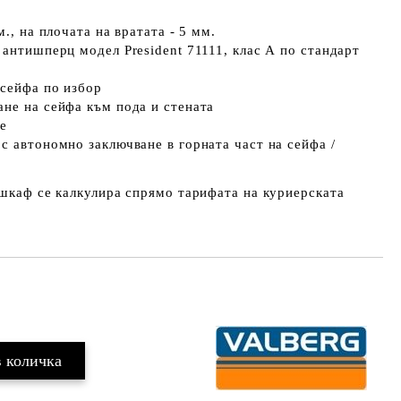
м., на плочата на вратата - 5 мм.
 антишперц модел President 71111, клас А по стандарт
 сейфа по избор
не на сейфа към пода и стената
ие
с автономно заключване в горната част на сейфа /
 шкаф се калкулира спрямо тарифата на куриерската
Добави в желани