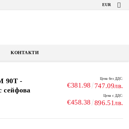
EUR
КОНТАКТИ
Цена без ДДС:
 90T -
€381.98
747.09лв.
с сейфова
Цена с ДДС:
€458.38
896.51лв.