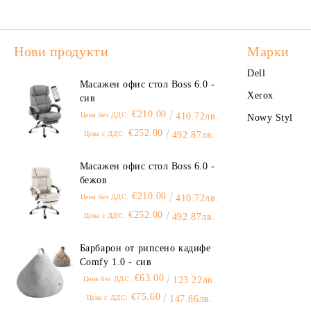
Нови продукти
Марки
Dell
Масажен офис стол Boss 6.0 -
Xerox
сив
€210.00
Цена без ДДС:
410.72лв.
Nowy Styl
€252.00
Цена с ДДС:
492.87лв.
Масажен офис стол Boss 6.0 -
бежов
€210.00
Цена без ДДС:
410.72лв.
€252.00
Цена с ДДС:
492.87лв.
Барбарон от рипсено кадифе
Comfy 1.0 - сив
€63.00
Цена без ДДС:
123.22лв.
€75.60
Цена с ДДС:
147.86лв.