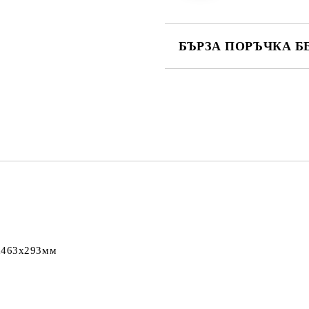
БЪРЗА ПОРЪЧКА Б
САМО ПОПЪЛНЕТЕ 2 ПОЛЕТА
Ние ще се свържем с вас в рамки
х463х293мм