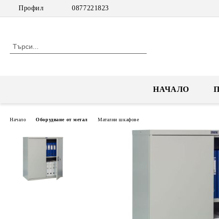
Профил
0877221823
НАЧАЛО
Начало
Оборудване от метал
Матални шкафове