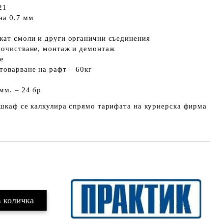
21
на 0.7 мм
ржат смоли и други органични съединения
 почистване, монтаж и демонтаж
ие
товарване на рафт – 60кг
мм. – 24 бр
 шкаф се калкулира спрямо тарифата на куриерска фирма
Добави в желани