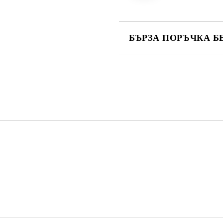
БЪРЗА ПОРЪЧКА Б
САМО ПОПЪЛНЕТЕ 2 ПОЛЕТА
Ние ще се свържем с вас в рамки