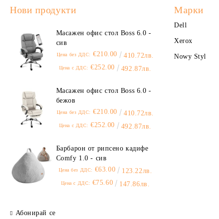
Нови продукти
Марки
Dell
Масажен офис стол Boss 6.0 -
Xerox
сив
€210.00
Цена без ДДС:
410.72лв.
Nowy Styl
€252.00
Цена с ДДС:
492.87лв.
Масажен офис стол Boss 6.0 -
бежов
€210.00
Цена без ДДС:
410.72лв.
€252.00
Цена с ДДС:
492.87лв.
Барбарон от рипсено кадифе
Comfy 1.0 - сив
€63.00
Цена без ДДС:
123.22лв.
€75.60
Цена с ДДС:
147.86лв.
Абонирай се