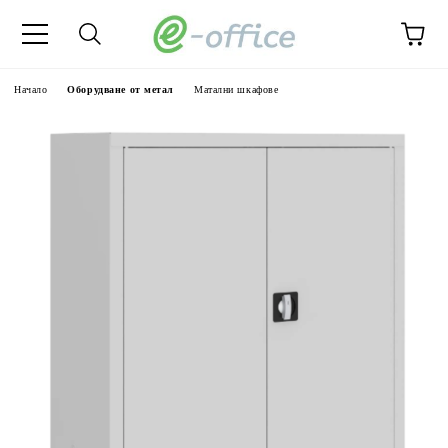
Начало
Оборудване от метал
Матални шкафове