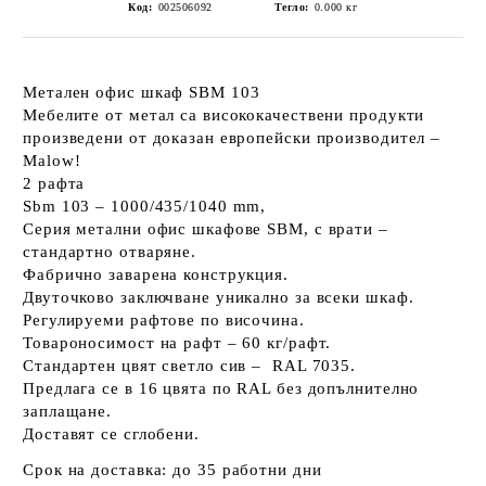
Код:
002506092
Тегло:
0.000
кг
Метален офис шкаф SBM 103
Мебелите от метал са висококачествени продукти
произведени от доказан европейски производител –
Malow!
2 рафта
Sbm 103 – 1000/435/1040 mm,
Серия метални офис шкафове SBM, с врати –
стандартно отваряне.
Фабрично заварена конструкция.
Двуточково заключване уникално за всеки шкаф.
Регулируеми рафтове по височина.
Товароносимост на рафт – 60 кг/рафт.
Стандартен цвят светло сив – RAL 7035.
Предлага се в 16 цвята по RAL без допълнително
заплащане.
Доставят се сглобени.
Срок на доставка:
до 35 работни дни