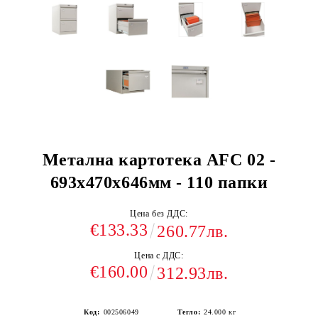
Метална картотека AFC 02 -
693x470x646мм - 110 папки
Цена без ДДС:
€133.33
260.77лв.
Цена с ДДС:
€160.00
312.93лв.
Код:
002506049
Тегло:
24.000
кг