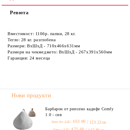
Ревюта
Вместимост:
110бр. папки, 28 кг.
Тегло:
28 кг. разглобена
Размери:
ВхШхД - 710x466x631мм
Размери на чекмеджето:
ВхШхД - 267х391х560мм
Гаранция:
24 месеца
Нови продукти
Барбарон от рипсено кадифе Comfy
1.0 - сив
€63.00
Цена без ДДС:
123.22лв.
€75.60
Цена с ДДС: