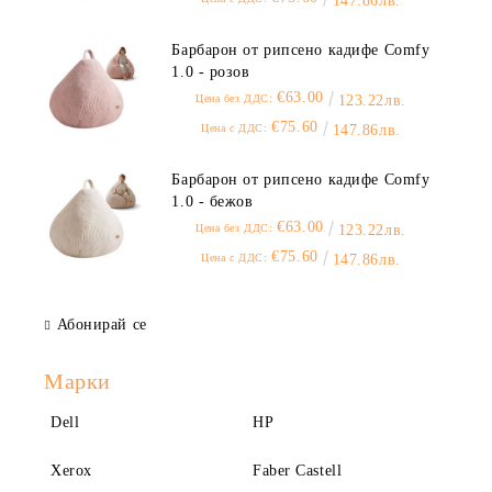
147.86лв.
Барбарон от рипсено кадифе Comfy
1.0 - розов
€63.00
Цена без ДДС:
123.22лв.
€75.60
Цена с ДДС:
147.86лв.
Барбарон от рипсено кадифе Comfy
1.0 - бежов
€63.00
Цена без ДДС:
123.22лв.
€75.60
Цена с ДДС:
147.86лв.
Абонирай се
Марки
Dell
HP
Xerox
Faber Castell