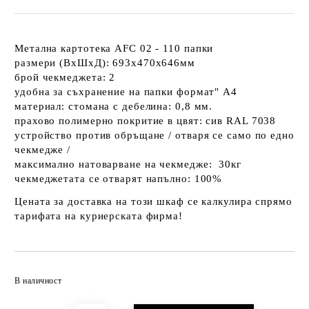
Метална картотека AFC 02 - 110 папки
размери (ВxШxД): 693x470x646мм
брой чекмеджета: 2
удобна за съхранение на папки формат" A4
материал: cтомана с дебелина: 0,8 мм.
прахово полимерно покритие в цвят: сив RAL 7038
устройство против обръщане / отваря се само по едно
чекмедже /
максимално натоварване на чекмедже: 30кг
чекмеджетата се отварят напълно: 100%
Цената за доставка на този шкаф се калкулира спрямо
тарифата на куриерската фирма!
Добави в желани
В наличност