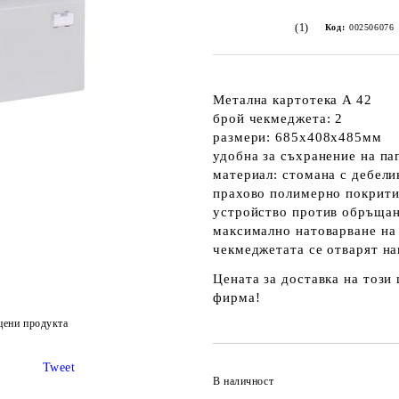
(1)
Код:
002506076
Метална картотека A 42
брой чекмеджета: 2
размери: 685x408x485мм
удобна за съхранение на п
материал: cтомана с дебели
прахово полимерно покритие
устройство против обръщане
максимално натоварване на 
чекмеджетата се отварят н
Цената за доставка на този
фирма!
цени продукта
Tweet
В наличност