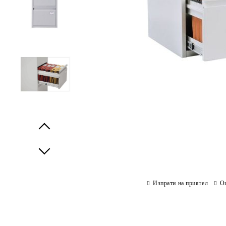
Prev
Next
Изпрати на приятел
О