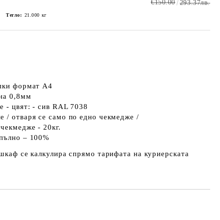
€150.00
293.37лв.
Тегло:
21.000
кг
апки формат A4
на 0,8мм
 - цвят: - сив RAL 7038
 / отваря се само по едно чекмедже /
чекмедже - 20кг.
апълно – 100%
 шкаф се калкулира спрямо тарифата на куриерската
Добави в желани