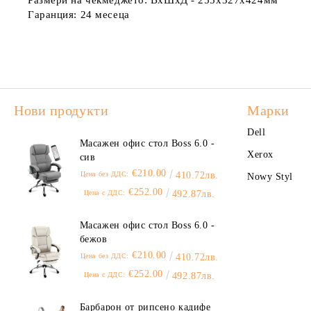
Размери на чекмеджето:
ВхШхД - 255х327х424мм
Гаранция:
24 месеца
Нови продукти
Марки
Dell
Масажен офис стол Boss 6.0 -
Xerox
сив
€210.00
Цена без ДДС:
410.72лв.
Nowy Styl
€252.00
Цена с ДДС:
492.87лв.
Масажен офис стол Boss 6.0 -
бежов
€210.00
Цена без ДДС:
410.72лв.
€252.00
Цена с ДДС:
492.87лв.
Барбарон от рипсено кадифе