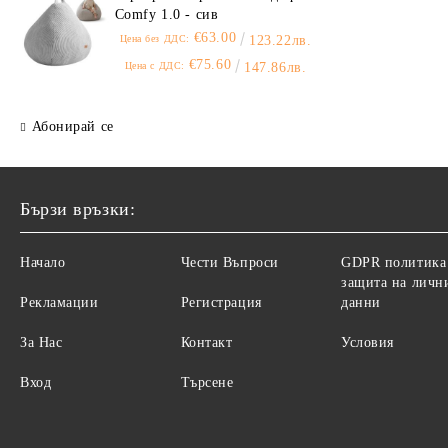
Comfy 1.0 - сив
€63.00
Цена без ДДС:
123.22лв.
€75.60
Цена с ДДС:
147.86лв.
Абонирай се
Бързи връзки:
Начало
Чести Въпроси
GDPR политика
защита на личн
Рекламации
Регистрация
данни
За Нас
Контакт
Условия
Вход
Търсене