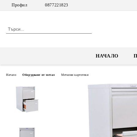
Профил
0877221823
НАЧАЛО
Начало
Оборудване от метал
Метални картотеки