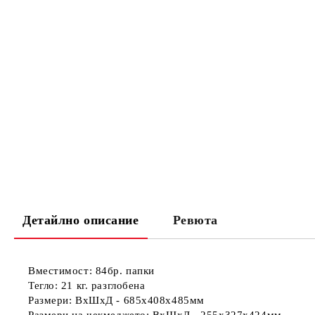
Детайлно описание
Ревюта
Вместимост:
84бр. папки
Тегло:
21 кг. разглобена
Размери:
ВхШхД - 685x408x485мм