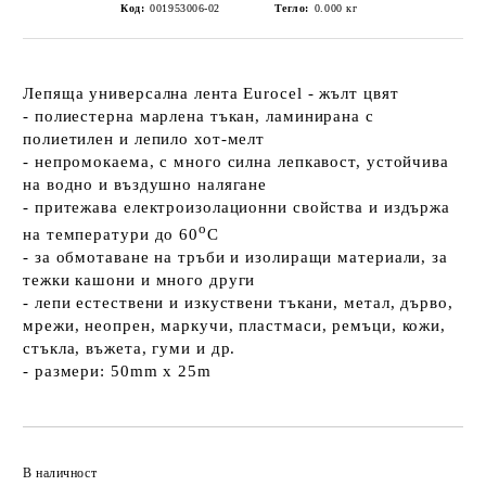
Код:
001953006-02
Тегло:
0.000
кг
Лепяща универсална лента Eurocel - жълт цвят
- полиестерна марлена тъкан, ламинирана с
полиетилен и лепило хот-мелт
- непромокаема, с много силна лепкавост, устойчива
на водно и въздушно налягане
- притежава електроизолационни свойства и издържа
o
на температури до 60
C
- за обмотаване на тръби и изолиращи материали, за
тежки кашони и много други
- лепи естествени и изкуствени тъкани, метал, дърво,
мрежи, неопрен, маркучи, пластмаси, ремъци, кожи,
стъкла, въжета, гуми и др.
- размери: 50mm x 25m
Добави в желани
В наличност