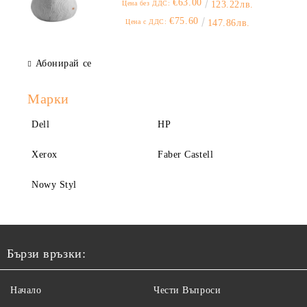
€63.00
Цена без ДДС:
123.22лв.
€75.60
Цена с ДДС:
147.86лв.
Абонирай се
Марки
Dell
HP
Xerox
Faber Castell
Nowy Styl
Бързи връзки:
Начало
Чести Въпроси