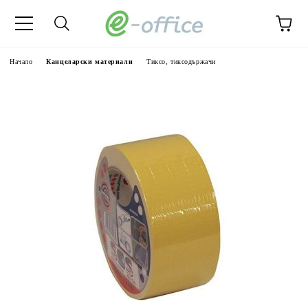
Начало
Канцеларски материали
Тиксо, тиксодържачи