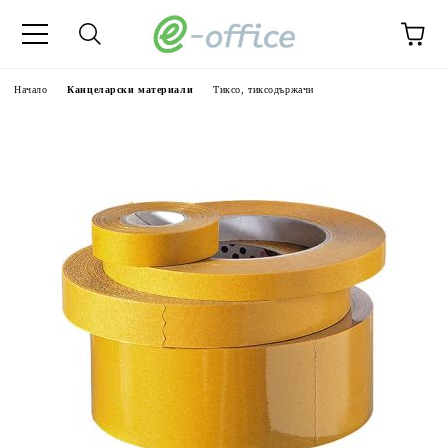
Начало
Канцеларски материали
Тиксо, тиксодържачи