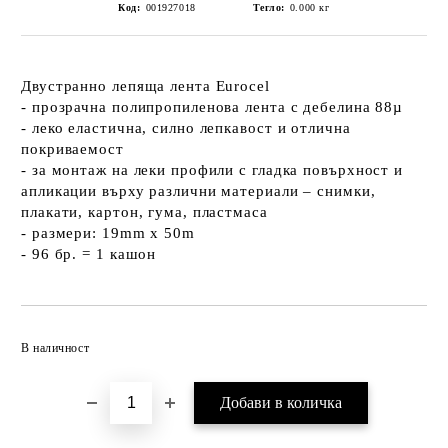
Код:
001927018
Тегло:
0.000
кг
Двустранно лепяща лента Eurocel
- прозрачна полипропиленова лента с дебелина 88µ
- леко еластична, силно лепкавост и отлична
покриваемост
- за монтаж на леки профили с гладка повърхност и
апликации върху различни материали – снимки,
плакати, картон, гума, пластмаса
- размери: 19mm x 50m
- 96 бр. = 1 кашон
Добави в желани
В наличност