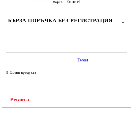
Eurocel
Марка:
БЪРЗА ПОРЪЧКА БЕЗ РЕГИСТРАЦИЯ
САМО ПОПЪЛНЕТЕ 2 ПОЛЕТА
Tweet
Ние ще се свържем с вас в рамките на работния ден.
Оцени продукта
Ревюта