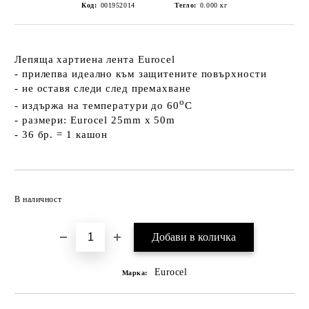
Код:
001952014
Тегло:
0.000
кг
Лепяща хартиена лента Eurocel
- прилепва идеално към защитените повърхности
- не оставя следи след премахване
о
- издържа на температури до 60
C
- размери: Eurocel 25mm x 50m
- 36 бр. = 1 кашон
Добави в желани
В наличност
Eurocel
Марка: