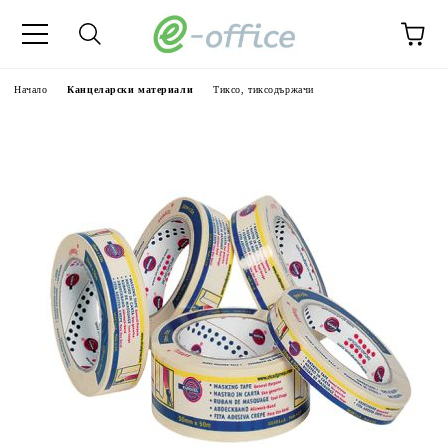
Начало
Канцеларски материали
Тиксо, тиксодържачи