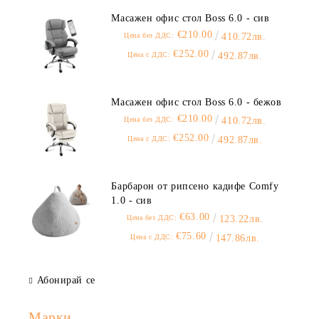
Масажен офис стол Boss 6.0 - сив
€210.00
Цена без ДДС:
410.72лв.
€252.00
Цена с ДДС:
492.87лв.
Масажен офис стол Boss 6.0 - бежов
€210.00
Цена без ДДС:
410.72лв.
€252.00
Цена с ДДС:
492.87лв.
Барбарон от рипсено кадифе Comfy
1.0 - сив
€63.00
Цена без ДДС:
123.22лв.
€75.60
Цена с ДДС:
147.86лв.
Абонирай се
Марки