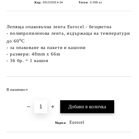
Код:
001933014-34
Тегло:
0.000
кг
Лепяща опаковъчна лента Eurocel - безцветна
- полипропиленова лента, издържаща на температури
о
до 60
C
- за опаковане на пакети и кашони
- размери: 48mm x 66m
- 36 бр. = 1 кашон
Добави в желани
В наличност
Eurocel
Марка: