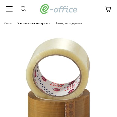
Начало
Канцеларски материали
Тиксо, тиксодържачи