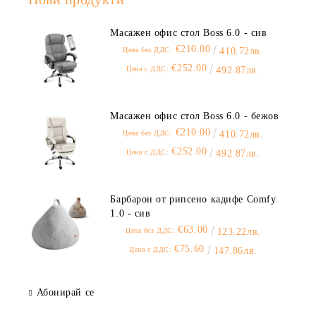
Масажен офис стол Boss 6.0 - сив
€210.00
Цена без ДДС:
410.72лв.
€252.00
Цена с ДДС:
492.87лв.
Масажен офис стол Boss 6.0 - бежов
€210.00
Цена без ДДС:
410.72лв.
€252.00
Цена с ДДС:
492.87лв.
Барбарон от рипсено кадифе Comfy
1.0 - сив
€63.00
Цена без ДДС:
123.22лв.
€75.60
Цена с ДДС:
147.86лв.
Абонирай се