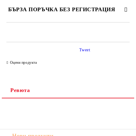
БЪРЗА ПОРЪЧКА БЕЗ РЕГИСТРАЦИЯ
САМО ПОПЪЛНЕТЕ 2 ПОЛЕТА
Tweet
Ние ще се свържем с вас в рамките на работния ден.
Оцени продукта
Ревюта
Нови продукти