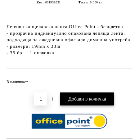
Код:
001932031
Тегло:
0.000
кг
Лепяща канцеларска лента Office Point - безцветна
- прозрачна индивидуално опакована лепяща лента,
подходяща за ежедневна офис или домашна употреба.
- размери: 19mm x 33m
- 35 бр. = 1 опаковка
Добави в желани
В наличност