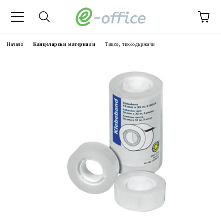
Начало
Канцеларски материали
Тиксо, тиксодържачи