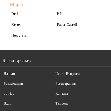
Марки
Dell
HP
Xerox
Faber Castell
Nowy Styl
Бързи връзки:
Начало
Чести Въпроси
Рекламации
Регистрация
За Нас
Контакт
Вход
Търсене