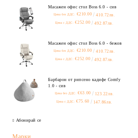
Масажен офис стол Boss 6.0 - сив
€210.00
Цена без ДДС:
410.72лв.
€252.00
Цена с ДДС:
492.87лв.
Масажен офис стол Boss 6.0 - бежов
€210.00
Цена без ДДС:
410.72лв.
€252.00
Цена с ДДС:
492.87лв.
Барбарон от рипсено кадифе Comfy
1.0 - сив
€63.00
Цена без ДДС:
123.22лв.
€75.60
Цена с ДДС:
147.86лв.
Абонирай се
Марки