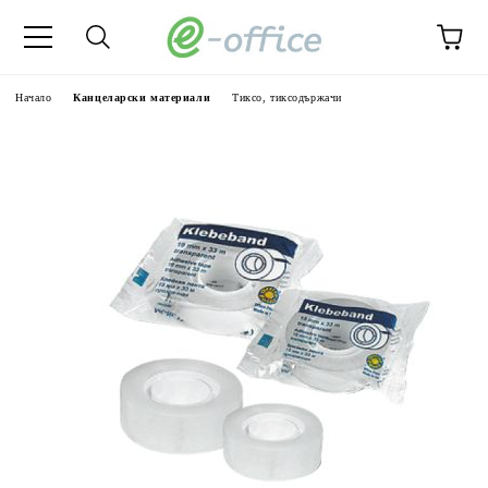
Начало
Канцеларски материали
Тиксо, тиксодържачи