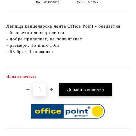
Код:
001932029
Тегло:
0.000
кг
Лепяща канцеларска лента Office Point - безцветна
- безцветни лепящи ленти
- добре прилепват, не пожълтяват
- размери: 15 mmx 10m
- 65 бр. = 1 опаковка
Няма наличност
Добави в желани