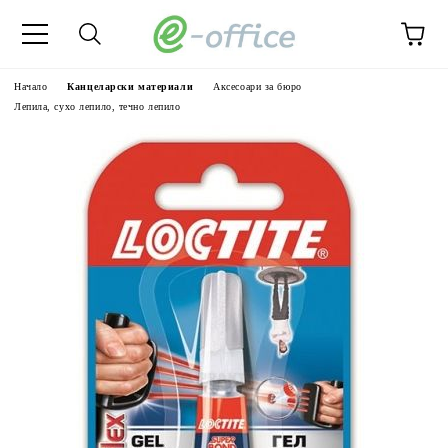
Начало
Канцеларски материали
Аксесоари за бюро
Лепила, сухо лепило, течно лепило