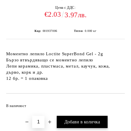
Цена с ДДС:
€2.03
3.97лв.
Код:
001937006
Тегло:
0.000
кг
Моментно лепило Loctite SuperBond Gel - 2g
Бързо втвърдяващо се моментно лепило
Лепи керамика, пластмаса, метал, каучук, кожа,
дърво, корк и др.
12 бр. = 1 опаковка
Добави в желани
В наличност