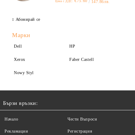
€75.60
Цена с ДДС:
147.86лв.
Абонирай се
Марки
Dell
HP
Xerox
Faber Castell
Nowy Styl
Бързи връзки:
Начало
Чести Въпроси
Рекламации
Регистрация