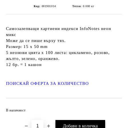
Код:
001901014
Тегло:
0.000
кг
Самозалепващи хартиени индекси InfoNotes неон
микс
Може да се пише върху тях.
Размер: 15 х 50 mm
5 неонови цвята х 100 листа: цикламено, розово,
жълто, зелено, оранжево.
12 бр. = 1 кашон
ПОИСКАЙ ОФЕРТА ЗА КОЛИЧЕСТВО
Добави в желани
В наличност