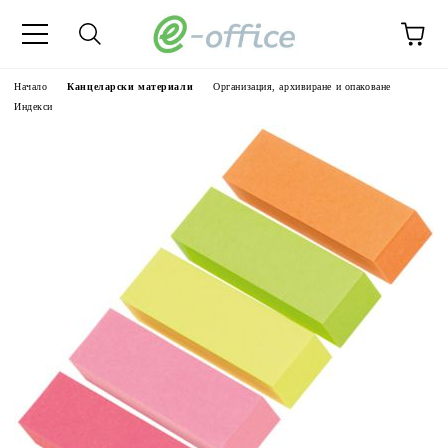
Начало
Канцеларски материали
Организация, архивиране и опаковане
Индекси