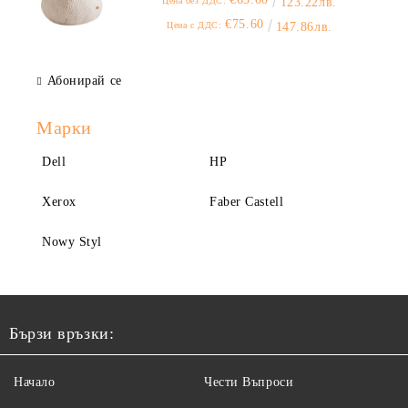
Цена без ДДС:
123.22лв.
€75.60
Цена с ДДС:
147.86лв.
Абонирай се
Марки
Dell
HP
Xerox
Faber Castell
Nowy Styl
Бързи връзки:
Начало
Чести Въпроси