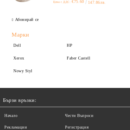
€75.60
Цена с ДДС:
147.86лв.
Абонирай се
Марки
Dell
HP
Xerox
Faber Castell
Nowy Styl
Бързи връзки:
Начало
Чести Въпроси
Рекламации
Регистрация