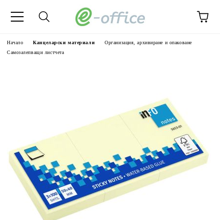
Начало
Канцеларски материали
Организация, архивиране и опаковане
Самозалепващи листчета