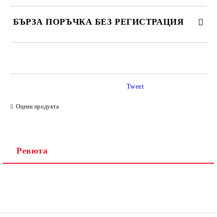
БЪРЗА ПОРЪЧКА БЕЗ РЕГИСТРАЦИЯ
САМО ПОПЪЛНЕТЕ 2 ПОЛЕТА
Tweet
Ние ще се свържем с вас в рамките на работния ден.
Оцени продукта
Ревюта