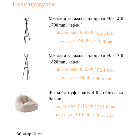
Нови продукти
Метална закачалка за дрехи Host 4.0 -
1790mm, черен
€49.00
Цена без ДДС:
95.84лв.
€58.80
Цена с ДДС:
115.00лв.
Метална закачалка за дрехи Host 3.0 -
1820mm, черен
€42.00
Цена без ДДС:
82.14лв.
€50.40
Цена с ДДС:
98.57лв.
Фотьойл-пуф Comfy 4.0 с облегалка -
бежов
€113.00
Цена без ДДС:
221.01лв.
€135.60
Цена с ДДС:
265.21лв.
Абонирай се