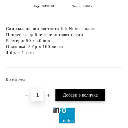
Код:
001901011
Тегло:
0.000
кг
Самозалепващи листчета InfoNotes - жълт
Прилепват добре и не оставят следи
Размери: 50 х 40 mm
Опаковка: 3 бр.х 100 листа
4 бр. = 1 стек
Добави в желани
В наличност