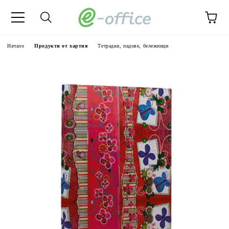
Начало
Продукти от хартия
Тетрадки, падове, бележници