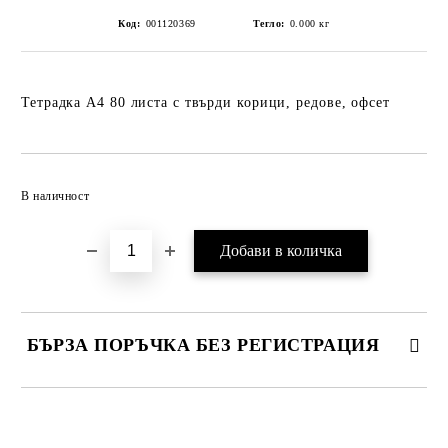
Код:
001120369
Тегло:
0.000
кг
Тетрадка А4 80 листа с твърди корици, редове, офсет
Добави в желани
В наличност
БЪРЗА ПОРЪЧКА БЕЗ РЕГИСТРАЦИЯ
САМО ПОПЪЛНЕТЕ 2 ПОЛЕТА