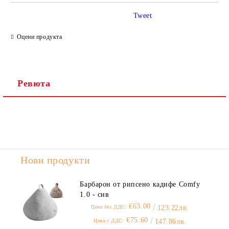
Tweet
Ние ще се свържем с вас в рамките на работния ден.
Оцени продукта
Ревюта
Нови продукти
Барбарон от рипсено кадифе Comfy
1.0 - сив
€63.00
Цена без ДДС:
123.22лв.
€75.60
Цена с ДДС:
147.86лв.