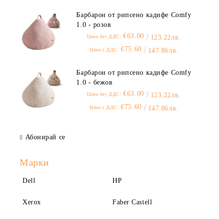
Барбарон от рипсено кадифе Comfy
1.0 - розов
€63.00
Цена без ДДС:
123.22лв.
€75.60
Цена с ДДС:
147.86лв.
Барбарон от рипсено кадифе Comfy
1.0 - бежов
€63.00
Цена без ДДС:
123.22лв.
€75.60
Цена с ДДС:
147.86лв.
Абонирай се
Марки
Dell
HP
Xerox
Faber Castell