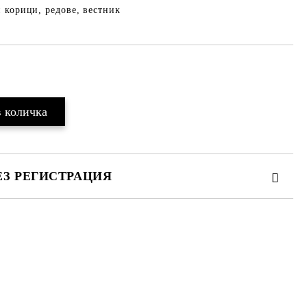
и корици, редове, вестник
Добави в желани
ЕЗ РЕГИСТРАЦИЯ
те на работния ден.