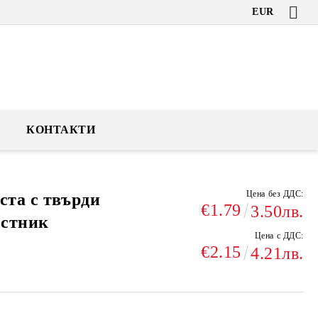
EUR
КОНТАКТИ
Цена без ДДС:
ста с твърди
€1.79
3.50лв.
естник
Цена с ДДС:
€2.15
4.21лв.