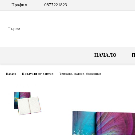
Профил
0877221823
НАЧАЛО
Начало
Продукти от хартия
Тетрадки, падове, бележници