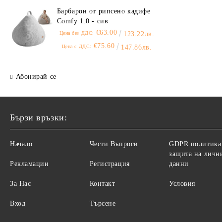
Барбарон от рипсено кадифе
Comfy 1.0 - сив
€63.00
Цена без ДДС:
123.22лв.
€75.60
Цена с ДДС:
147.86лв.
Абонирай се
Бързи връзки:
Начало
Чести Въпроси
GDPR политика
защита на личн
Рекламации
Регистрация
данни
За Нас
Контакт
Условия
Вход
Търсене