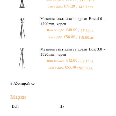
119.31лв.
€73.20
Цена с ДДС:
143.17лв.
Метална закачалка за дрехи Host 4.0 -
1790mm, черен
€49.00
Цена без ДДС:
95.84лв.
€58.80
Цена с ДДС:
115.00лв.
Метална закачалка за дрехи Host 3.0 -
1820mm, черен
€42.00
Цена без ДДС:
82.14лв.
€50.40
Цена с ДДС:
98.57лв.
Абонирай се
Марки
Dell
HP