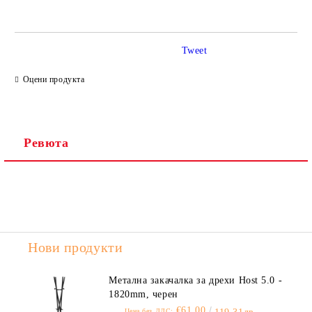
Tweet
Ние ще се свържем с вас в рамките на работния ден.
Оцени продукта
Ревюта
Нови продукти
Метална закачалка за дрехи Host 5.0 -
1820mm, черен
€61.00
Цена без ДДС: