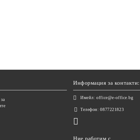
Информация за контакти:
Имейл:
office@e-office.bg
 за
ите
Телефон:
0877221823
Ние работим с