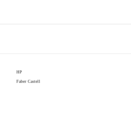
Ние ще се свържем с вас в рамки
HP
Faber Castell