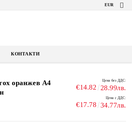
EUR
КОНТАКТИ
Цена без ДДС:
rox оранжев A4
€14.82
28.99лв.
ен
Цена с ДДС:
€17.78
34.77лв.