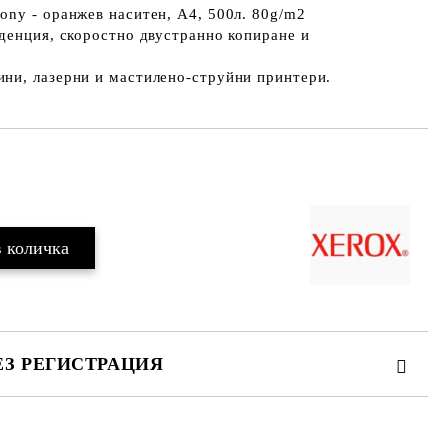
ony - оранжев наситен, A4, 500л. 80g/m2
денция, скоростно двустранно копиране и
ни, лазерни и мастилено-струйни принтери.
Добави в желани
ЕЗ РЕГИСТРАЦИЯ