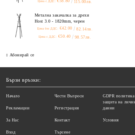
€58.80
Цена с ДДС:
115.00лв.
Метална закачалка за дрехи
Host 3.0 - 1820mm, черен
€42.00
Цена без ДДС:
82.14лв.
€50.40
Цена с ДДС:
98.57лв.
Абонирай се
Бързи връзки:
Начало
Чести Въпроси
GDPR политика
защита на личн
Рекламации
Регистрация
данни
За Нас
Контакт
Условия
Вход
Търсене