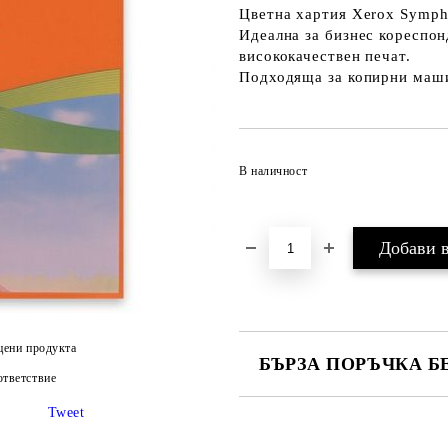
Цветна хартия Xerox Symph
Идеална за бизнес кореспон
висококачествен печат.
Подходяща за копирни маши
В наличност
цени продукта
БЪРЗА ПОРЪЧКА Б
тветствие
САМО ПОПЪЛНЕТЕ 2 ПОЛЕТА
Tweet