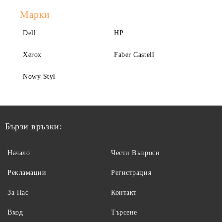
Марки
Dell
HP
Xerox
Faber Castell
Nowy Styl
Бързи връзки:
Начало
Чести Въпроси
Рекламации
Регистрация
За Нас
Контакт
Вход
Търсене