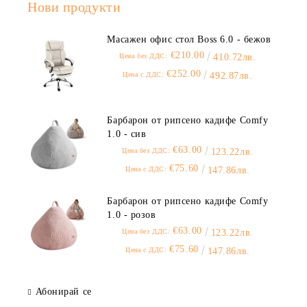
Нови продукти
Масажен офис стол Boss 6.0 - бежов
€210.00
Цена без ДДС:
410.72лв.
€252.00
Цена с ДДС:
492.87лв.
Барбарон от рипсено кадифе Comfy
1.0 - сив
€63.00
Цена без ДДС:
123.22лв.
€75.60
Цена с ДДС:
147.86лв.
Барбарон от рипсено кадифе Comfy
1.0 - розов
€63.00
Цена без ДДС:
123.22лв.
€75.60
Цена с ДДС:
147.86лв.
Абонирай се