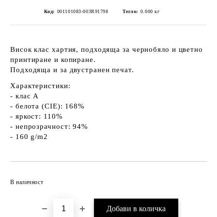
Код:
001101083-003R91798
Тегло:
0.000
кг
Висок клас хартия, подходяща за чернобяло и цветно
принтиране и копиране.
Подходяща и за двустранен печат.
Характеристики:
- клас А
- белота (CIE): 168%
- яркост: 110%
- непрозрачност: 94%
- 160 g/m2
Добави в желани
В наличност