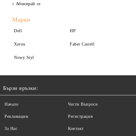
Абонирай се
Марки
Dell
HP
Xerox
Faber Castell
Nowy Styl
Бързи връзки:
Начало
Чести Въпроси
Рекламации
Регистрация
За Нас
Контакт