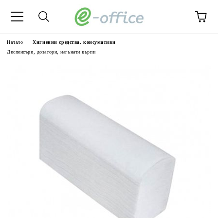
Начало
Хигиенни средства, консумативи
Диспенсъри, дозатори, нагънати кърпи