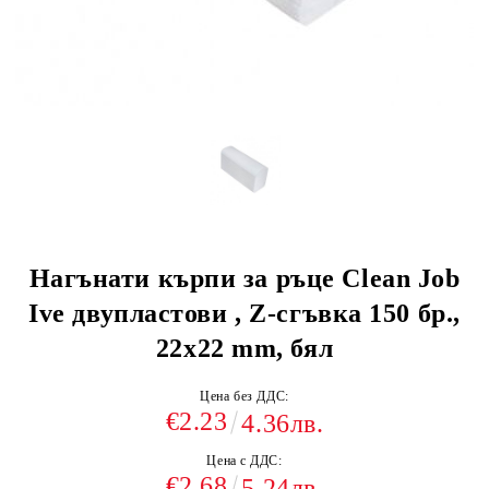
Нагънати кърпи за ръце Clean Job
Ive двупластови , Z-сгъвка 150 бр.,
22х22 mm, бял
Цена без ДДС:
€2.23
4.36лв.
Цена с ДДС:
€2.68
5.24лв.