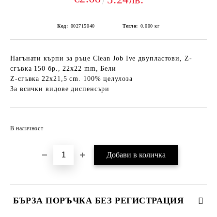
Код:
002715040
Тегло:
0.000
кг
Нагънати кърпи за ръце Clean Job Ive двупластови, Z-
сгъвка 150 бр., 22х22 mm, Бели
Z-сгъвка 22x21,5 cm. 100% целулоза
За всички видове диспенсъри
Добави в желани
В наличност
БЪРЗА ПОРЪЧКА БЕЗ РЕГИСТРАЦИЯ