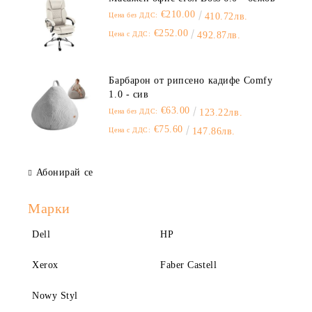
€210.00
Цена без ДДС:
410.72лв.
€252.00
Цена с ДДС:
492.87лв.
Барбарон от рипсено кадифе Comfy
1.0 - сив
€63.00
Цена без ДДС:
123.22лв.
€75.60
Цена с ДДС:
147.86лв.
Абонирай се
Марки
Dell
HP
Xerox
Faber Castell
Nowy Styl