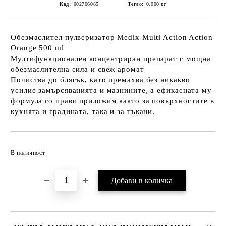
Код:
002706085
Тегло:
0.000
кг
Обезмаслител пулверизатор Medix Multi Action Action
Orange 500 ml
Мултифункционален концентриран препарат с мощна
обезмаслителна сила и свеж аромат
Почиства до блясък, като премахва без никакво
усилие замърсяванията и мазнините, а ефикасната му
формула го прави приложим както за повърхностите в
кухнята и градината, така и за тъкани.
Добави в желани
В наличност