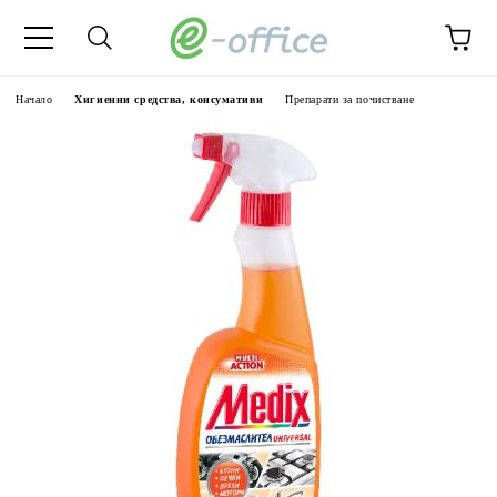
Начало
Хигиенни средства, консумативи
Препарати за почистване