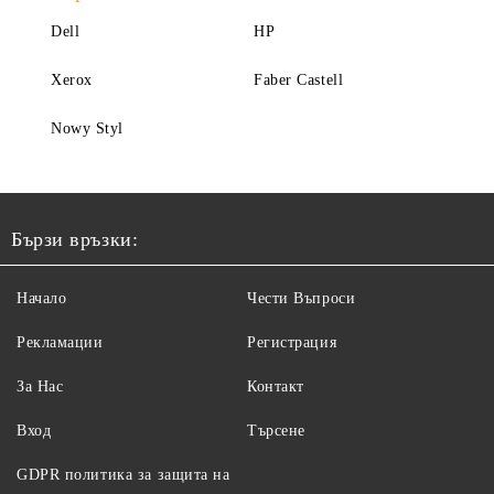
Dell
HP
Xerox
Faber Castell
Nowy Styl
Бързи връзки:
Начало
Чести Въпроси
Рекламации
Регистрация
За Нас
Контакт
Вход
Търсене
GDPR политика за защита на