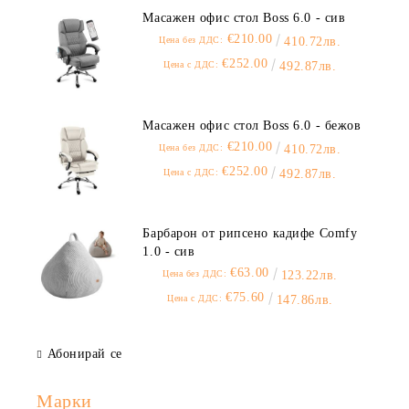
Масажен офис стол Boss 6.0 - сив
€210.00
Цена без ДДС:
410.72лв.
€252.00
Цена с ДДС:
492.87лв.
Масажен офис стол Boss 6.0 - бежов
€210.00
Цена без ДДС:
410.72лв.
€252.00
Цена с ДДС:
492.87лв.
Барбарон от рипсено кадифе Comfy
1.0 - сив
€63.00
Цена без ДДС:
123.22лв.
€75.60
Цена с ДДС:
147.86лв.
Абонирай се
Марки