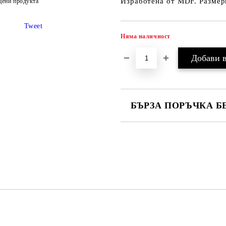
Изработена от MDF. Размери
цени продукта
Tweet
Няма наличност
БЪРЗА ПОРЪЧКА Б
САМО ПОПЪЛНЕТЕ 2 ПОЛЕТА
Ние ще се свържем с вас в рамки