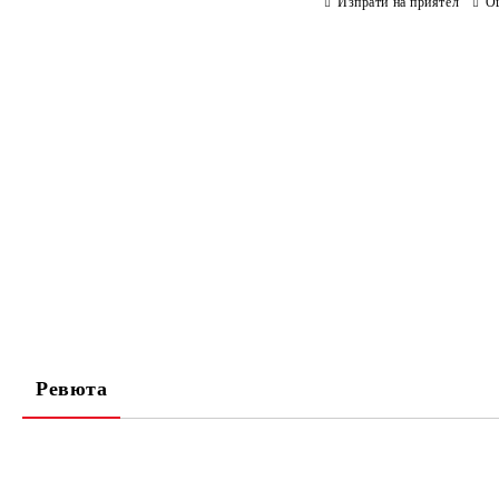
Изпрати на приятел
О
Ревюта