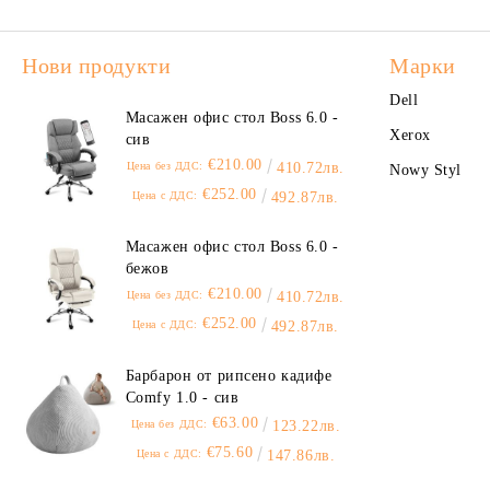
Нови продукти
Марки
Dell
Масажен офис стол Boss 6.0 -
Xerox
сив
€210.00
Цена без ДДС:
410.72лв.
Nowy Styl
€252.00
Цена с ДДС:
492.87лв.
Масажен офис стол Boss 6.0 -
бежов
€210.00
Цена без ДДС:
410.72лв.
€252.00
Цена с ДДС:
492.87лв.
Барбарон от рипсено кадифе
Comfy 1.0 - сив
€63.00
Цена без ДДС:
123.22лв.
€75.60
Цена с ДДС:
147.86лв.