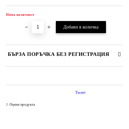
Няма наличност
Добави в желани
БЪРЗА ПОРЪЧКА БЕЗ РЕГИСТРАЦИЯ
САМО ПОПЪЛНЕТЕ 2 ПОЛЕТА
Tweet
Ние ще се свържем с вас в рамките на работния ден.
Оцени продукта