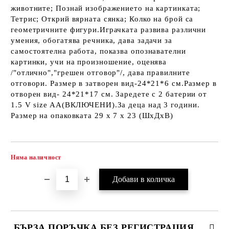
животните; Познай изображението на картинката;
Тетрис; Открий вярната сянка; Колко на брой са
геометричните фигури.Играчката развива различни
умения, обогатява речника, дава задачи за
самостоятелна работа, показва опознавателни
картинки, учи на произношение, оценява
/"отлично","грешен отговор"/, дава правилните
отговори. Размер в затворен вид-24*21*6 см.Размер в
отворен вид- 24*21*17 см. Заредете с 2 батерии от
1.5 V size AA(ВКЛЮЧЕНИ).За деца над 3 години.
Размер на опаковката 29 x 7 x 23 (ШxДxВ)
Няма наличност
Добави в желани
БЪРЗА ПОРЪЧКА БЕЗ РЕГИСТРАЦИЯ