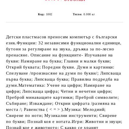
Код:
1002
Тегло:
0.000
кг
Детски пластмасов преносим компютър с български
език.Функции: 32 независими функционални единици,
бутони за регулиране на звука, дръжка за по-лесно
пренасяне. Описание на функциите- Изучаване на
букви: Намиране на буква; Главни и малки букви;
Открий буквата; Поредни букви. Думи и картинки:
Спелуване /произнасяне на думи по букви/; Липсваща
първа буква; Липсваща буква; Правилна подредба на
думи.Математика: Учене на цифри; Намиране на
цифри; Липсваща цифра; Четни и нечетни цифри;
Преброй минаващите картинки; Преброй символите;
Събиране; Изваждане; Открии цифрата /размяна на
места /; Равенства ( < = > ).Музика: Мелодиий;
Свирене по ноти; Музикални инструменти; Свирене
по букви; Познай коя е нотата.Игри: Животни и звуци;
Познай кое е животното; С какво се хранят