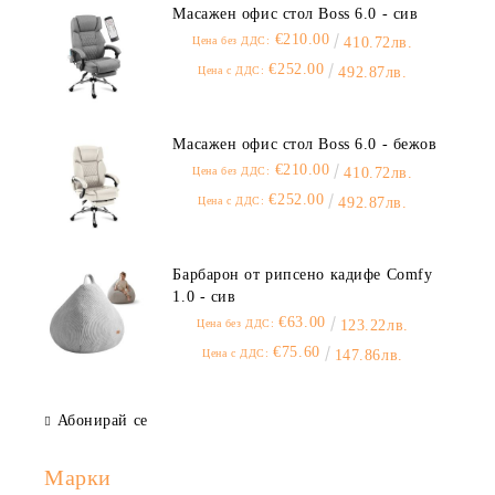
Масажен офис стол Boss 6.0 - сив
€210.00
Цена без ДДС:
410.72лв.
€252.00
Цена с ДДС:
492.87лв.
Масажен офис стол Boss 6.0 - бежов
€210.00
Цена без ДДС:
410.72лв.
€252.00
Цена с ДДС:
492.87лв.
Барбарон от рипсено кадифе Comfy
1.0 - сив
€63.00
Цена без ДДС:
123.22лв.
€75.60
Цена с ДДС:
147.86лв.
Абонирай се
Марки