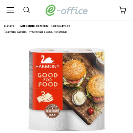
Начало
Хигиенни средства, консумативи
Тоалетна хартия, кухненски ролки, салфетки