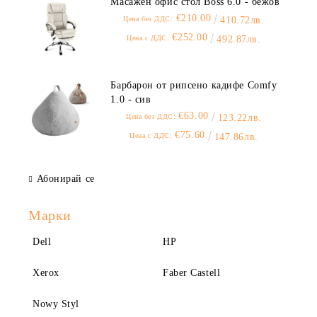
Масажен офис стол Boss 6.0 - бежов
€210.00
Цена без ДДС:
410.72лв.
€252.00
Цена с ДДС:
492.87лв.
Барбарон от рипсено кадифе Comfy
1.0 - сив
€63.00
Цена без ДДС:
123.22лв.
€75.60
Цена с ДДС:
147.86лв.
Абонирай се
Марки
Dell
HP
Xerox
Faber Castell
Nowy Styl