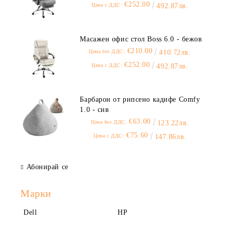
€252.00
Цена с ДДС:
492.87лв.
Масажен офис стол Boss 6.0 - бежов
€210.00
Цена без ДДС:
410.72лв.
€252.00
Цена с ДДС:
492.87лв.
Барбарон от рипсено кадифе Comfy
1.0 - сив
€63.00
Цена без ДДС:
123.22лв.
€75.60
Цена с ДДС:
147.86лв.
Абонирай се
Марки
Dell
HP