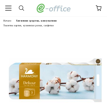
Начало
Хигиенни средства, консумативи
Тоалетна хартия, кухненски ролки, салфетки