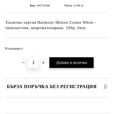
Код:
002701088
Тегло:
0.000
кг
Тоалетна хартия Harmony Deluxe Cotton White -
трипластова, неароматизирана, 10бр. бяла
Добави в желани
В наличност
БЪРЗА ПОРЪЧКА БЕЗ РЕГИСТРАЦИЯ
САМО ПОПЪЛНЕТЕ 2 ПОЛЕТА