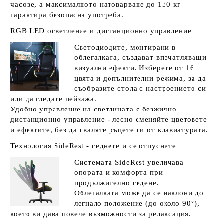
часове, а максималното натоварване до 130 кг
гарантира безопасна употреба.
RGB LED осветление и дистанционно управление
Светодиодите, монтирани в
облегалката, създават впечатляващи
визуални ефекти. Изберете от 16
цвята и допълнителни режима, за да
съобразите стола с настроението си
или да гледате пейзажа.
Удобно управление на светлината с безжично
дистанционно управление - лесно сменяйте цветовете
и ефектите, без да сваляте ръцете си от клавиатурата.
Технология SideRest - седнете и се отпуснете
Системата SideRest увеличава
опората и комфорта при
продължително седене.
Облегалката може да се наклони до
легнало положение (до около 90°),
което ви дава повече възможности за релаксация.