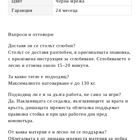
Цвят
Черна мрежа
Гаранция
24 месеца
Въпроси и отговори:
Доставя ли се столът сглобен?
Столът се доставя разглобен, в оригиналната опаковка,
с приложена инструкция за сглобяване. Сглобяването е
лесно и отнема около 15–20 минути.
За какво тегло е подходящ?
Максималното натоварване е до 130 кг.
Подходящ ли е и за дълга работа, не само за игри?
Да. Накланящата се седалка, възглавниците за врата и
кръста, дишащата мрежеста облегалка поддържат
правилна стойка и при цял работен ден пред
компютъра.
От каква материя е и лесно ли се поддържа?
Облегалката е от дишаща мрежеста материя за добра