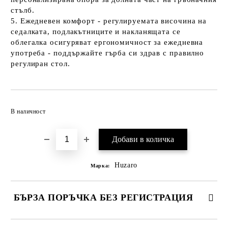
стълб.
5.
Ежедневен комфорт
- регулируемата височина на
седалката, подлакътниците и накланящата се
облегалка осигуряват ергономичност за ежедневна
употреба - поддържайте гърба си здрав с правилно
регулиран стол.
Добави в желани
В наличност
Huzaro
Марка:
БЪРЗА ПОРЪЧКА БЕЗ РЕГИСТРАЦИЯ
САМО ПОПЪЛНЕТЕ 2 ПОЛЕТА