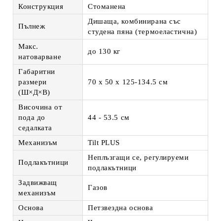
Конструкция
Стоманена
Дишаща, комбинирана със
Пълнеж
студена пяна (термоеластична)
Макс.
до 130 кг
натоварване
Габаритни
размери
70 х 50 х 125-134.5 см
(Ш×Д×В)
Височина от
пода до
44 - 53.5 см
седалката
Механизъм
Tilt PLUS
Неплъзгащи се, регулируеми
Подлакътници
подлакътници
Задвижващ
Газов
механизъм
Основа
Петзвездна основа