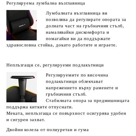
Регулируема лумбална възглавница
Лумбалната възглавница ви
позволява да регулирате опората за
долната част на гръбначния стълб,
намалявайки дискомфорта и
помагайки ви да поддържате
здравословна стойка, докато работите и играете.
Неплъзгащи се, регулируеми подлакътници
Регулируемите по височина
подлакътници облекчават
напрежението върху раменете и
гръбначния стълб.
Стабилната опора за предмишницата
поддържа китките отпуснати.
Меката, неплъзгаща се повърхност осигурява удобен
и сигурен захват.
Двойни колела от полиуретан и гума