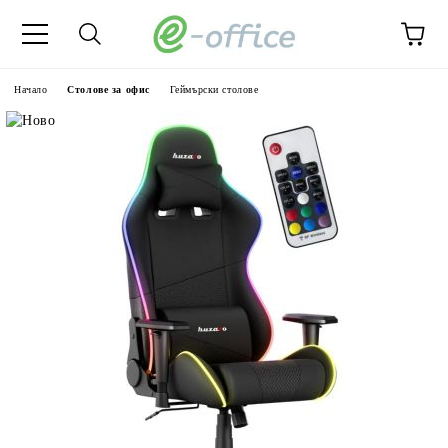
Начало
Столове за офис
Геймърски столове