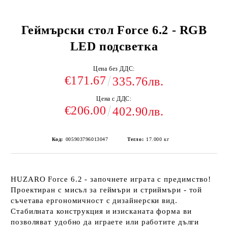
Геймърски стол Force 6.2 - RGB
LED подсветка
Цена без ДДС:
€171.67
335.76лв.
Цена с ДДС:
€206.00
402.90лв.
Код:
005903796013047
Тегло:
17.000
кг
HUZARO Force 6.2
- започнете играта с предимство!
Проектиран с мисъл за геймъри и стриймъри - той
съчетава ергономичност с дизайнерски вид.
Стабилната конструкция и изисканата форма ви
позволяват удобно да играете или работите дълги