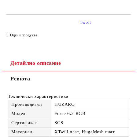
Tweet
Ние ще се свържем с вас в рамките на работния ден.
Оцени продукта
Детайлно описание
Ревюта
Технически характеристики
Производител
HUZARO
Модел
Force 6.2 RGB
Сертификат
SGS
Материал
XTwill плат, HugeMesh плат