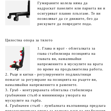
Гумираните колела няма да
надраскат панелите или паркета ви и
осигуряват плавно плъзгане. Те ви
позволяват да се движите, без да
рискувате да повредите пода.
Цялостна опора за тялото
1.
Глава и врат
- облегалката за
глава стабилизира позицията на
главата ви, намалявайки
напрежението в мускулите на врата
по време на продължителна работа.
2.
Ръце и китки
- регулируемите подлакътници
помагат за регулиране на позицията на ръцете ви,
намалявайки напрежението в раменете.
3.
Гръб
- контурираната облегалка стабилизира
гръбначния стълб и минимизира умората на
мускулите на гърба.
4.
Гръбначен стълб
- лумбалната възглавница предлага
персонализирана опора за долната част на гръбначния