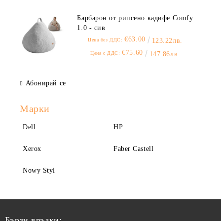
Барбарон от рипсено кадифе Comfy
1.0 - сив
€63.00
Цена без ДДС:
123.22лв.
€75.60
Цена с ДДС:
147.86лв.
Абонирай се
Марки
Dell
HP
Xerox
Faber Castell
Nowy Styl
Бързи връзки: