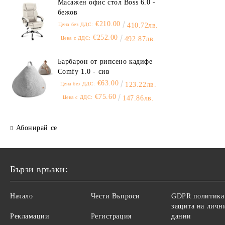
Масажен офис стол Boss 6.0 -
бежов
€210.00
Цена без ДДС:
410.72лв.
€252.00
Цена с ДДС:
492.87лв.
Барбарон от рипсено кадифе
Comfy 1.0 - сив
€63.00
Цена без ДДС:
123.22лв.
€75.60
Цена с ДДС:
147.86лв.
Абонирай се
Бързи връзки:
Начало
Чести Въпроси
GDPR политика
защита на личн
Рекламации
Регистрация
данни