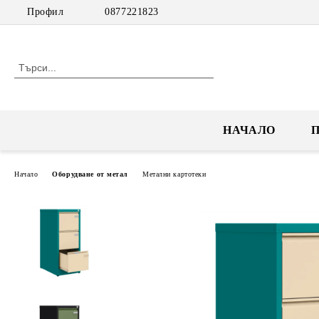
Профил
0877221823
НАЧАЛО
Начало
Оборудване от метал
Метални картотеки