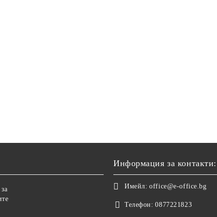
Информация за контакти:
Имейл:
office@e-office.bg
 за
ите
Телефон:
0877221823