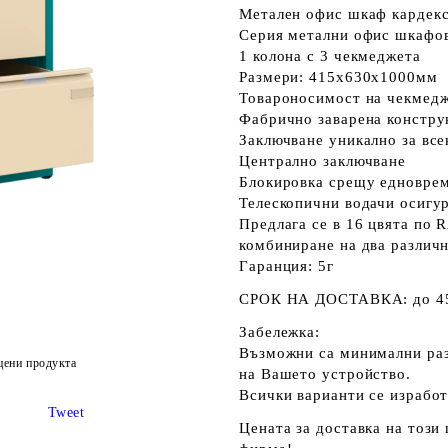
Метален офис шкаф кардекс
Серия метални офис шкафов
1 колона с 3 чекмеджета
Размери: 415x630x1000мм
Товароносимост на чекмедж
Фабрично заварена констру
Заключване уникално за все
Централно заключване
Блокировка срещу едноврем
Телескопични водачи осигу
Предлага се в 16 цвята по 
комбиниране на два различн
Гаранция: 5г
СРОК НА ДОСТАВКА:
до 4
Забележка:
Възможни са минимални разл
цени продукта
на Вашето устройство.
Всички варианти се изработ
Tweet
Цената за доставка на този