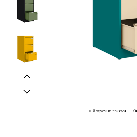
Prev
Next
Изпрати на приятел
О