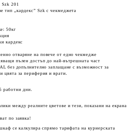
 Szk 201
е тип „кардекс” Szk с чекмеджета
е: 50кг
кция
ки кардекс
енно отваряне на повече от едно чекмедже
ряващи пълен достъп до най-вътрешната част
RAL без допълнително заплащане с възможност за
и цвята за периферия и врати.
5 работни дни.
ики между реалните цветове и тези, показани на екрана
ват по заявка!
 шкаф се калкулира спрямо тарифата на куриерската