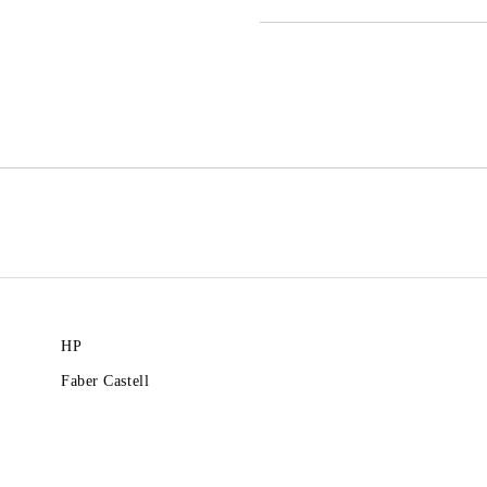
САМО ПОПЪЛНЕТЕ 2 ПОЛЕТА
Ние ще се свържем с вас в рамки
HP
Faber Castell