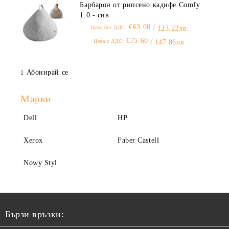
Барбарон от рипсено кадифе Comfy
1.0 - сив
€63.00
Цена без ДДС:
123.22лв.
€75.60
Цена с ДДС:
147.86лв.
Абонирай се
Марки
Dell
HP
Xerox
Faber Castell
Nowy Styl
Бързи връзки: