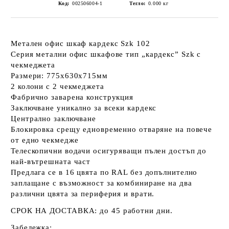
Код:
002506004-1
Тегло:
0.000
кг
Метален офис шкаф кардекс Szk 102
Серия метални офис шкафове тип „кардекс” Szk с
чекмеджета
Размери: 775x630x715мм
2 колони с 2 чекмеджета
Фабрично заварена конструкция
Заключване уникално за всеки кардекс
Централно заключване
Блокировка срещу едновременно отваряне на повече
от едно чекмедже
Телескопични водачи осигуряващи пълен достъп до
най-вътрешната част
Предлага се в 16 цвята по RAL без допълнително
заплащане с възможност за комбиниране на два
различни цвята за периферия и врати.
СРОК НА ДОСТАВКА:
до 45 работни дни.
Забележка: