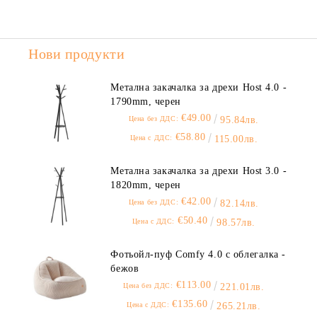
Нови продукти
Метална закачалка за дрехи Host 4.0 -
1790mm, черен
€49.00
Цена без ДДС:
95.84лв.
€58.80
Цена с ДДС:
115.00лв.
Метална закачалка за дрехи Host 3.0 -
1820mm, черен
€42.00
Цена без ДДС:
82.14лв.
€50.40
Цена с ДДС:
98.57лв.
Фотьойл-пуф Comfy 4.0 с облегалка -
бежов
€113.00
Цена без ДДС:
221.01лв.
€135.60
Цена с ДДС:
265.21лв.