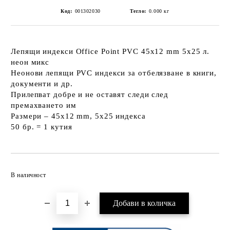
Код:
001302030
Тегло:
0.000
кг
Лепящи индекси Office Point PVC 45х12 mm 5x25 л.
неон микс
Неонови лепящи PVC индекси за отбелязване в книги,
документи и др.
Прилепват добре и не оставят следи след
премахването им
Размери – 45x12 mm, 5x25 индекса
50 бр. = 1 кутия
Добави в желани
В наличност